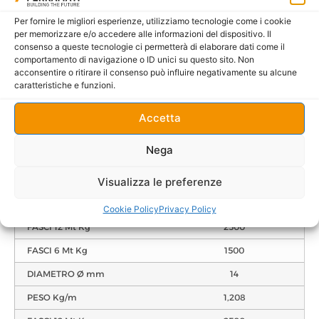
PESO Kg/m
0,395
Per fornire le migliori esperienze, utilizziamo tecnologie come i cookie
per memorizzare e/o accedere alle informazioni del dispositivo. Il
FASCI 12 Mt Kg
2500
consenso a queste tecnologie ci permetterà di elaborare dati come il
comportamento di navigazione o ID unici su questo sito. Non
FASCI 6 Mt Kg
1500
acconsentire o ritirare il consenso può influire negativamente su alcune
caratteristiche e funzioni.
DIAMETRO Ø mm
10
PESO Kg/m
0,617
Accetta
FASCI 12 Mt Kg
2500
Nega
FASCI 6 Mt Kg
1500
DIAMETRO Ø mm
12
Visualizza le preferenze
PESO Kg/m
0,888
Cookie Policy
Privacy Policy
FASCI 12 Mt Kg
2500
FASCI 6 Mt Kg
1500
DIAMETRO Ø mm
14
PESO Kg/m
1,208