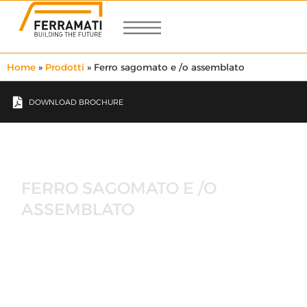
Home
»
Prodotti
»
Ferro sagomato e /o assemblato
DOWNLOAD BROCHURE
FERRO SAGOMATO E /O
ASSEMBLATO
2009: Con l’entrata in vigore del DM 14/1/2008
la
Ferramati srl
viene registrata, presso il Servizio
Tecnico Centrale, come
CENTRO DI
TRASFORMAZIONE
conseguendo l’
ATTESTATO DI
DENUNCIA DELL’ATTIVITÀ
N°206/09: sagomatura
e/o assemblaggio avvengono in stabilimento