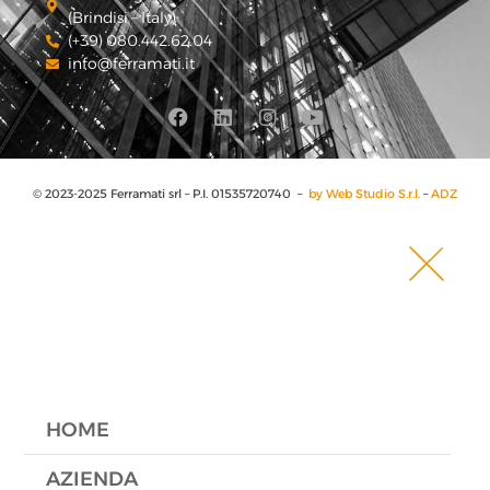
(Brindisi – Italy)
(+39) 080.442.62.04
info@ferramati.it
© 2023-2025 Ferramati srl – P.I. 01535720740 –
by Web Studio S.r.l.
–
ADZ
HOME
AZIENDA