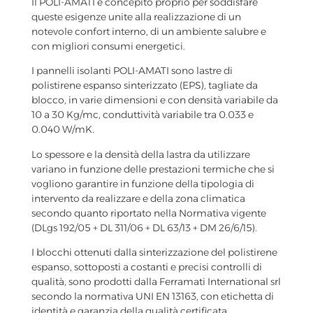
Il POLI-AMATI è concepito proprio per soddisfare
queste esigenze unite alla realizzazione di un
notevole confort interno, di un ambiente salubre e
con migliori consumi energetici.
I pannelli isolanti POLI-AMATI sono lastre di
polistirene espanso sinterizzato (EPS), tagliate da
blocco, in varie dimensioni e con densità variabile da
10 a 30 Kg/mc, conduttività variabile tra 0.033 e
0.040 W/mK.
Lo spessore e la densità della lastra da utilizzare
variano in funzione delle prestazioni termiche che si
vogliono garantire in funzione della tipologia di
intervento da realizzare e della zona climatica
secondo quanto riportato nella Normativa vigente
(DLgs 192/05 + DL 311/06 + DL 63/13 + DM 26/6/15).
I blocchi ottenuti dalla sinterizzazione del polistirene
espanso, sottoposti a costanti e precisi controlli di
qualità, sono prodotti dalla Ferramati International srl
secondo la normativa UNI EN 13163, con etichetta di
identità e garanzia della qualità certificata.