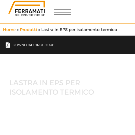
Home
»
Prodotti
»
Lastra in EPS per isolamento termico
DOWNLOAD BROCHURE
LASTRA IN EPS PER
ISOLAMENTO TERMICO
2010
: La
Ferramati srl
avvia la produzione, in
stabilimento, del pannello
POLI-AMATI, isolante
termico
per edifici di nuova costruzione e per
interventi di riqualificazione energetica.