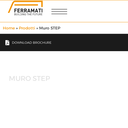
Home
»
Prodotti
»
Muro STEP
DOWNLOAD BROCHURE
MURO STEP
2009 – 2010
: Dallo sviluppo di un progetto di R&D
circa l’alleggerimento dei solai in opera, la
Ferramati
srl
prototipizza e brevetta il solaio STEP, composto da
travetti tralicciati prefabbricati e blocchi in EPS.
2016
: Dallo studio approfondito delle potenzialità
dell’EPS associate alle prestazioni del c.a, si
concretizza la soluzione del muro STEP, cassero a