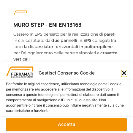
MURO STEP - ENI EN 13163
Cassero in EPS pensato per la realizzazione di pareti
in c.a, costituito da
due pannelli in EPS
collegati tra
loro da
distanziatori orizzontali in polipropilene
per l’alloggiamento delle barre e vincolati a
cravatte
verticali
.
La casseratura in polistirene e il getto di cls, portato a
maturazione, forniscono in un’unica soluzione,
Gestisci Consenso Cookie
resistenza meccanica e ottime proprietà isolanti.
Per fornire le migliori esperienze, utilizziamo tecnologie come i cookie
per memorizzare e/o accedere alle informazioni del dispositivo. Il
consenso a queste tecnologie ci permetterà di elaborare dati come il
SCHEDA TECNICA (PDF)
comportamento di navigazione o ID unici su questo sito. Non
acconsentire o ritirare il consenso può influire negativamente su alcune
caratteristiche e funzioni.
Accetta