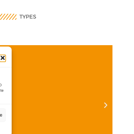
TYPES
ID
nte
ze