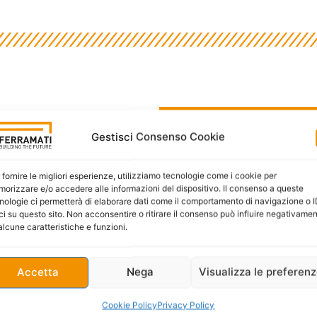
Gestisci Consenso Cookie
 UNI-EN 15050:2012
 and bridges, is equipped
 fornire le migliori esperienze, utilizziamo tecnologie come i cookie per
be anchored to horizontal
orizzare e/o accedere alle informazioni del dispositivo. Il consenso a queste
nologie ci permetterà di elaborare dati come il comportamento di navigazione o 
thickness and reinforced
ci su questo sito. Non acconsentire o ritirare il consenso può influire negativame
et by the designer/client.
alcune caratteristiche e funzioni.
DATA SHEET (PDF)
Accetta
Nega
Visualizza le preferen
Cookie Policy
Privacy Policy