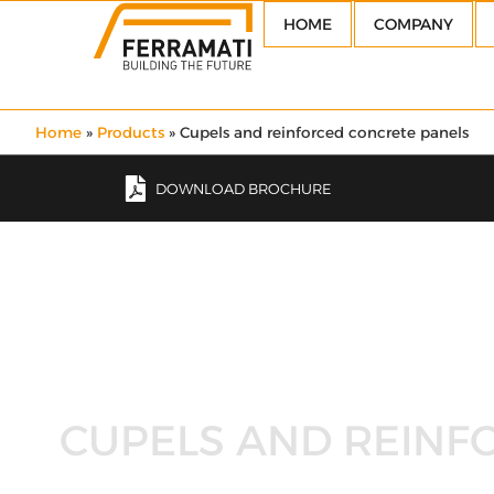
HOME
COMPANY
Home
»
Products
»
Cupels and reinforced concrete panels
DOWNLOAD BROCHURE
CUPELS AND REINF
2002: Together with single and double slabs product