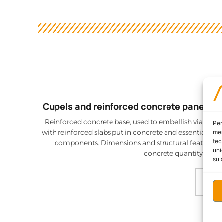
Cupels and reinforced concrete panels -
Reinforced concrete base, used to embellish viaducts
Per
with reinforced slabs put in concrete and essential to 
mem
tec
components. Dimensions and structural features ( 
uni
concrete quantity ) are s
su 