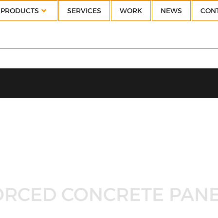
PRODUCTS
SERVICES
WORK
NEWS
CON
ORCED CONCRETE PAN
ion and assembling, Ferramati Ltd. increased the productio