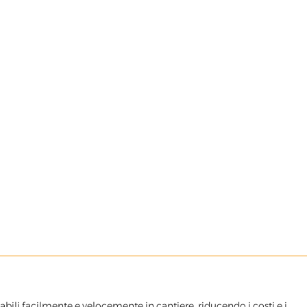
st products by manufacturing reinforced concrete box culve
abili facilmente e velocemente in cantiere, riducendo i costi e i