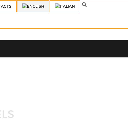
TACTS
ELS
n of cupels