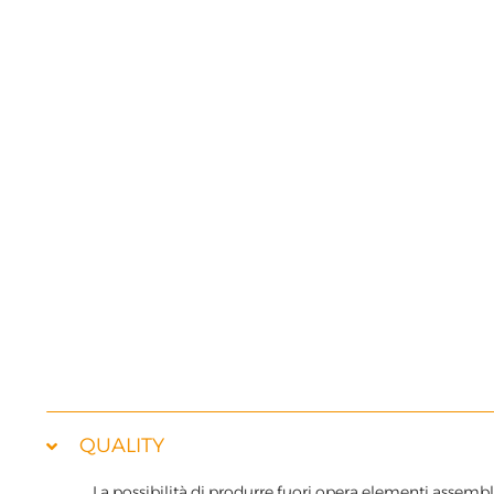
and reinforced concrete panels.
2015: The Company increased its wide range of preca
particularly used in the road and industrial sector.
QUALITY
La possibilità di produrre fuori opera elementi assembl