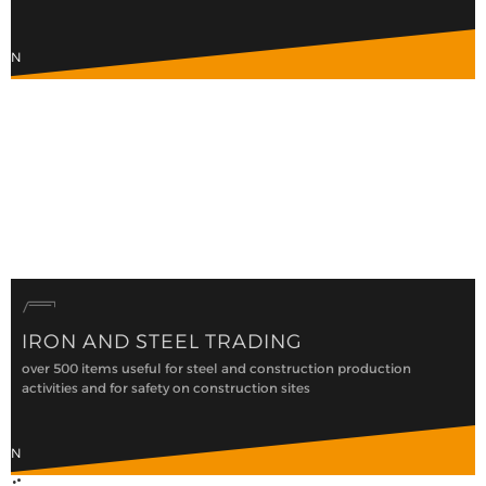
RON
IRON AND STEEL TRADING
over 500 items useful for steel and construction production
activities and for safety on construction sites
RON