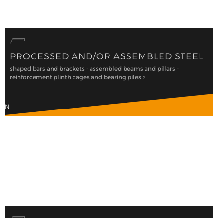
PROCESSED AND/OR ASSEMBLED STEEL
shaped bars and brackets - assembled beams and pillars -
reinforcement plinth cages and bearing piles >
RON