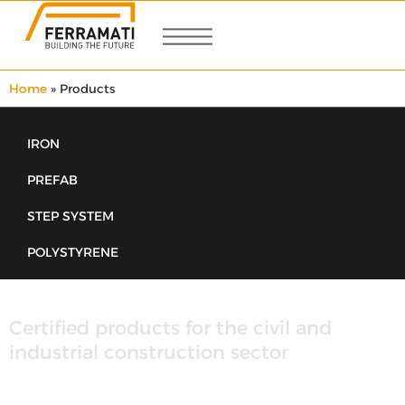
Home
»
Products
IRON
PREFAB
STEP SYSTEM
POLYSTYRENE
Certified products for the civil and
industrial construction sector
Ferramati Ltd. is a certified and specialised
company in supplying, installing shaped steel for